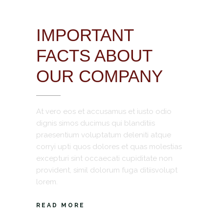
IMPORTANT
FACTS ABOUT
OUR COMPANY
At vero eos et accusamus et iusto odio
dignis simos ducimus qui blanditiis
praesentium voluptatum deleniti atque
corryi upti quos dolores et quas molestias
excepturi sint occaecati cupiditate non
provident, simil dolorum fuga ditiisvolupt
lorem.
READ MORE