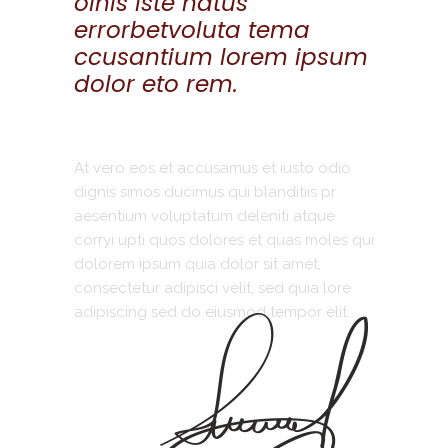
olnis iste natus
errorbetvoluta tema
ccusantium lorem ipsum
dolor eto rem.
At vero eos et accusamus et iusto odio
dignis simos ducimus qui blanditiis pr
aesentium voluptatum deleniti atque
corryi upti quos dolores et quas moles qui
dolorem ipsum quia dolor sit amet,
consectetur adipisci velit, sed quia lore
adipiscing sed do eiusmod tempor elit.