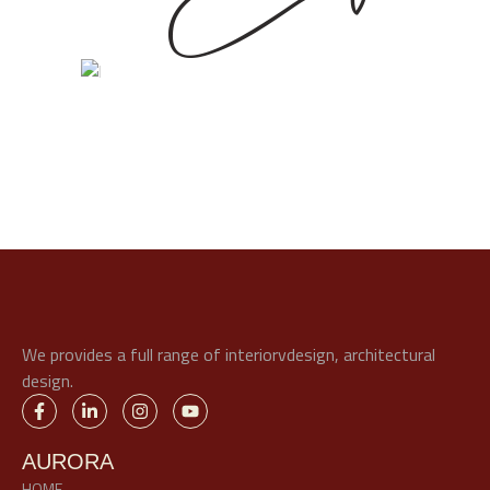
We provides a full range of interiorvdesign, architectural
design.
AURORA
HOME